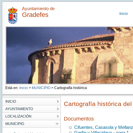
Ayuntamiento de
Gradefes
Inicio
Está en:
Inicio
>
MUNICIPIO
> Cartografía histórica
INICIO
Cartografía histórica de
AYUNTAMIENTO
LOCALIZACIÓN
Documentos
MUNICIPIO
Cifuentes, Casasola y Mellan
Garfín y Villacidayo - zona 1