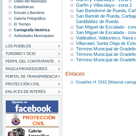
Datos del Municipio
Garfín y Villacidayo - zona 2
Estadísticas
San Bartolomé de Rueda, Carba
Escudo y Bandera
San Bartolé de Rueda, Carbaj
Galería Fotográfica
Santibáñez de Rueda
El Tiempo
San Miguel de Escalada - zon
Cartografía histórica
San Miguel de Escalada - zon
Actividades Municipales
Valdealiso, Valduvieco, Nava de
Villarratel, Santa Olaja de Eslo
LOS PUEBLOS
Término Municipal de Gradefes
TURISMO Y OCIO
Término Municipal de Gradefes
Término Municipal de Gradefes
PERFIL DEL CONTRATANTE
PAGO A PROVEEDORES
Enlaces
PORTAL DE TRANSPARENCIA
Gradefes H. 0162 [Material cartogr
PROTECCIÓN CIVIL
ENLACES DE INTERÉS