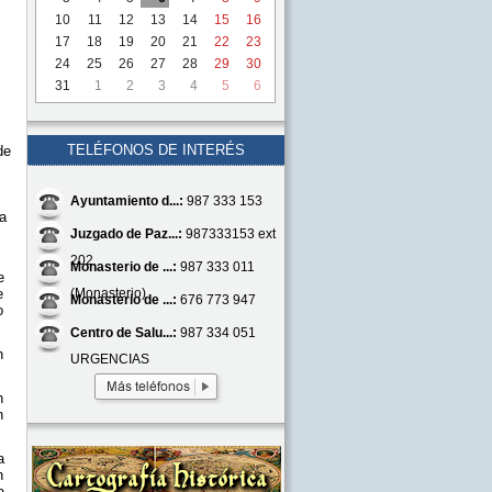
10
11
12
13
14
15
16
17
18
19
20
21
22
23
24
25
26
27
28
29
30
31
1
2
3
4
5
6
TELÉFONOS DE INTERÉS
de
Ayuntamiento d...:
987 333 153
a
Juzgado de Paz...:
987333153 ext
202
Monasterio de ...:
987 333 011
e
(Monasterio)
e
Monasterio de ...:
676 773 947
o
Centro de Salu...:
987 334 051
n
URGENCIAS
n
n
a
n
a