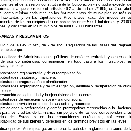
guientes al de la sesión constitutiva de la Corporación y no podrá exceder de
trimestral a que se refiere el artículo 46.2.a) de la Ley 7/1985, de 2 de abril
s, como mínimo cada mes en los Ayuntamientos de municipios de más d
 habitantes y en las Diputaciones Provinciales; cada dos meses en lo
mientos de los municipios de una población entre 5.001 habitantes y 20.00
tes; y cada tres en los municipios de hasta 5.000 habitantes.
NANZAS Y REGLAMENTOS
ículo 4 de la Ley 7/1985, de 2 de abril, Reguladora de las Bases del Régime
 establece que
u calidad de Administraciones públicas de carácter territorial, y dentro de l
 de sus competencias, corresponden en todo caso a los municipios, la
ias y las islas:
 potestades reglamentaria y de autoorganización.
potestades tributaria y financiera.
otestad de programación o planificación.
potestades expropiatoria y de investigación, deslinde y recuperación de ofici
 bienes.
resunción de legitimidad y la ejecutividad de sus actos.
 potestades de ejecución forzosa y sancionadora.
otestad de revisión de oficio de sus actos y acuerdos.
 prelaciones y preferencias y demás prerrogativas reconocidas a la Haciend
a para los créditos de la misma, sin perjuicio de las que correspondan a la
ndas del Estado y de las comunidades autónomas; así como l
gabilidad de sus bienes y derechos en los términos previstos en las leyes.
ndica que los Municipios gozan tanto de la potestad reglamentaria como de l