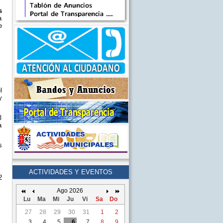
s
a
e
l
y
l
a
s
ACTIVIDADES Y EVENTOS
2
Ago 2026
Lu
Ma
Mi
Ju
Vi
Sa
Do
27
28
29
30
31
1
2
3
4
5
6
7
8
9