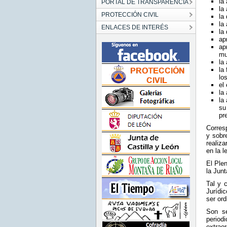
la
PORTAL DE TRANSPARENCIA
la
PROTECCIÓN CIVIL
la
la
ENLACES DE INTERÉS
la
ap
ap
mu
la
la
lo
el
la
la
su
pr
Corres
y sobr
realiz
en la l
El Plen
la Junt
Tal y 
Jurídi
ser ord
Son se
period
extrao