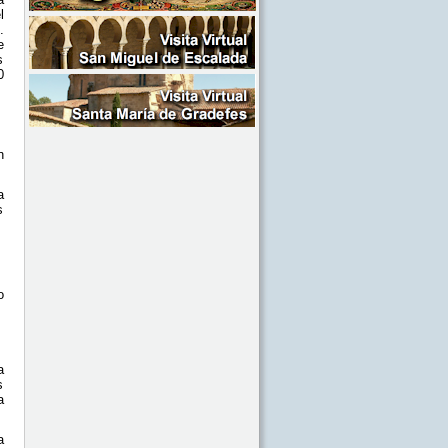
l
.
e
s
0
n
a
s
o
a
s
a
a