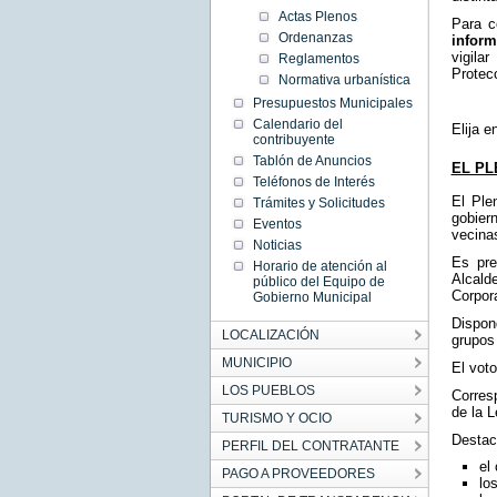
Actas Plenos
Para c
Ordenanzas
inform
vigila
Reglamentos
Protec
Normativa urbanística
Presupuestos Municipales
Calendario del
Elija e
contribuyente
Tablón de Anuncios
EL PL
Teléfonos de Interés
El Ple
Trámites y Solicitudes
gobier
Eventos
vecina
Noticias
Es pre
Horario de atención al
Alcalde
público del Equipo de
Corpora
Gobierno Municipal
Dispon
LOCALIZACIÓN
grupos 
MUNICIPIO
El voto
LOS PUEBLOS
Corres
de la L
TURISMO Y OCIO
Destaca
PERFIL DEL CONTRATANTE
el
PAGO A PROVEEDORES
lo