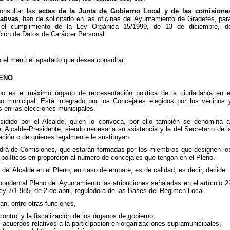
onsultar las
actas de la Junta de Gobierno Local y de las comisione
ativas
, han de solicitarlo en las oficinas del Ayuntamiento de Gradefes, par
r el cumplimiento de la Ley Orgánica 15/1999, de 13 de diciembre, d
ción de Datos de Carácter Personal.
n el menú el apartado que desea consultar.
ENO
no es el máximo órgano de representación política de la ciudadanía en e
no municipal. Está integrado por los Concejales elegidos por los vecinos 
s en las elecciones municipales.
sidido por el Alcalde, quien lo convoca, por ello también se denomina a
, Alcalde-Presidente, siendo necesaria su asistencia y la del Secretario de l
ción o de quienes legalmente le sustituyan.
drá de Comisiones, que estarán formadas por los miembros que designen lo
políticos en proporción al número de concejales que tengan en el Pleno.
 del Alcalde en el Pleno, en caso de empate, es de calidad, es decir, decide.
ponden al Pleno del Ayuntamiento las atribuciones señaladas en el artículo 2
ey 7/1.985, de 2 de abril, reguladora de las Bases del Régimen Local.
n, entre otras funciones,
 control y la fiscalización de los órganos de gobierno,
s acuerdos relativos a la participación en organizaciones supramunicipales,