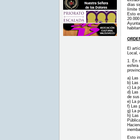
días si
límite 
Esto e
20.000
Ayunta
habitan
ORDE
El art
Local,
1. En s
esfera
provinc
a) Las
b) Las 
c) La p
d) Las 
de sus
e) La p
f) Las
g) La p
h) Las
Públic
Hacie
inembar
Esto i