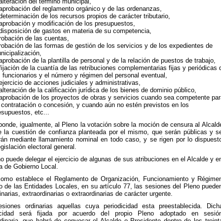
 alteración del término municipal,
 aprobación del reglamento orgánico y de las ordenanzas,
 determinación de los recursos propios de carácter tributario,
 aprobación y modificación de los presupuestos,
 disposición de gastos en materia de su competencia,
robación de las cuentas,
robación de las formas de gestión de los servicios y de los expedientes de
nicipalización,
 aprobación de la plantilla de personal y de la relación de puestos de trabajo,
 fijación de la cuantía de las retribuciones complementarias fijas y periódicas 
s funcionarios y el número y régimen del personal eventual,
 ejercicio de acciones judiciales y administrativas,
 alteración de la calificación jurídica de los bienes de dominio público,
 aprobación de los proyectos de obras y servicios cuando sea competente par
 contratación o concesión, y cuando aún no estén previstos en los
esupuestos, etc...
ponde, igualmente, al Pleno la votación sobre la moción de censura al Alcald
e la cuestión de confianza planteada por el mismo, que serán públicas y s
arán mediante llamamiento nominal en todo caso, y se rigen por lo dispuest
egislación electoral general.
o puede delegar el ejercicio de algunas de sus atribuciones en el Alcalde y e
a de Gobierno Local.
como establece el Reglamento de Organización, Funcionamiento y Régime
co de las Entidades Locales, en su artículo 77, las sesiones del Pleno puede
inarias, extraordinarias o extraordinarias de carácter urgente.
siones ordinarias aquellas cuya periodicidad esta preestablecida. Dich
icidad será fijada por acuerdo del propio Pleno adoptado en sesió
rdinaria, que habrá de convocar el Alcalde o Presidente dentro de los treint