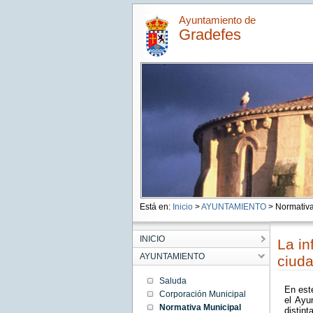
Ayuntamiento de
Gradefes
Está en:
Inicio
>
AYUNTAMIENTO
> Normativa
INICIO
La in
AYUNTAMIENTO
ciud
Saluda
En este
Corporación Municipal
el Ayu
Normativa Municipal
distint