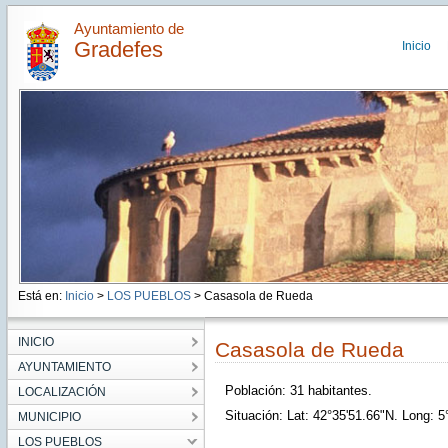
Ayuntamiento de
Gradefes
Inicio
Está en:
Inicio
>
LOS PUEBLOS
> Casasola de Rueda
INICIO
Casasola de Rueda
AYUNTAMIENTO
Población: 31 habitantes.
LOCALIZACIÓN
Situación: Lat: 42°35'51.66"N. Long: 5
MUNICIPIO
LOS PUEBLOS